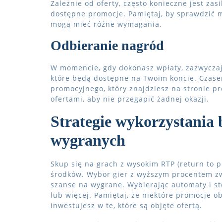
Zależnie od oferty, często konieczne jest za
dostępne promocje. Pamiętaj, by sprawdzić 
mogą mieć różne wymagania.
Odbieranie nagród
W momencie, gdy dokonasz wpłaty, zazwyczaj
które będą dostępne na Twoim koncie. Czase
promocyjnego, który znajdziesz na stronie p
ofertami, aby nie przegapić żadnej okazji.
Strategie wykorzystani
wygranych
Skup się na grach z wysokim RTP (return to 
środków. Wybor gier z wyższym procentem zw
szanse na wygrane. Wybierając automaty i sto
lub więcej. Pamiętaj, że niektóre promocje ob
inwestujesz w te, które są objęte ofertą.