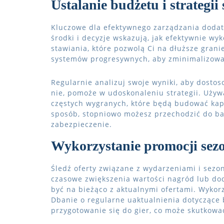
Ustalanie budżetu i strategii
Kluczowe dla efektywnego zarządzania dodat
środki i decyzje wskazują, jak efektywnie wy
stawiania, które pozwolą Ci na dłuższe granie
systemów progresywnych, aby zminimalizować
Regularnie analizuj swoje wyniki, aby dostos
nie, pomoże w udoskonaleniu strategii. Używ
częstych wygranych, które będą budować kap
sposób, stopniowo możesz przechodzić do bar
zabezpieczenie.
Wykorzystanie promocji sez
Śledź oferty związane z wydarzeniami i sezo
czasowe zwiększenia wartości nagród lub dod
być na bieżąco z aktualnymi ofertami. Wykor
Dbanie o regularne uaktualnienia dotyczące
przygotowanie się do gier, co może skutkowa