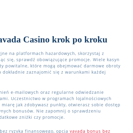
avada Casino krok po kroku
jne na platformach hazardowych, skorzystaj z
jąc się, sprawdź obowiązujące promocje. Wiele kasyn
erty powitalne, które mogą obejmować darmowe obroty
o dokładnie zaznajomić się z warunkami każdej
mień e-mailowych oraz regularne odwiedzanie
jami. Uczestnictwo w programach lojalnościowych
 miarę jak zdobywasz punkty, otwierasz sobie dostęp
zywnych bonusów. Nie zapomnij o sprawdzeniu
datkowe zniżki czy promocje.
 bez ryzyka finansowego, opcja
vavada bonus bez