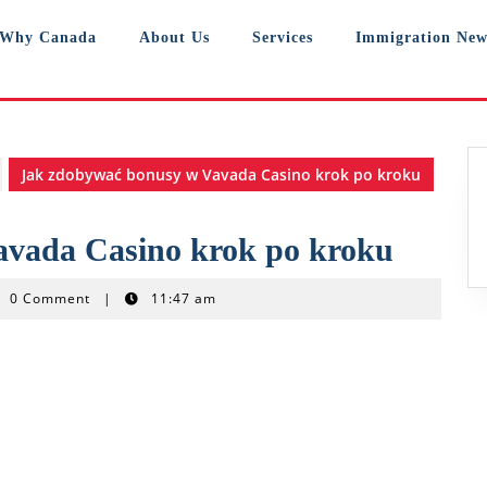
Why Canada
About Us
Services
Immigration New
Jak zdobywać bonusy w Vavada Casino krok po kroku
avada Casino krok po kroku
mmigration
0 Comment
|
11:47 am